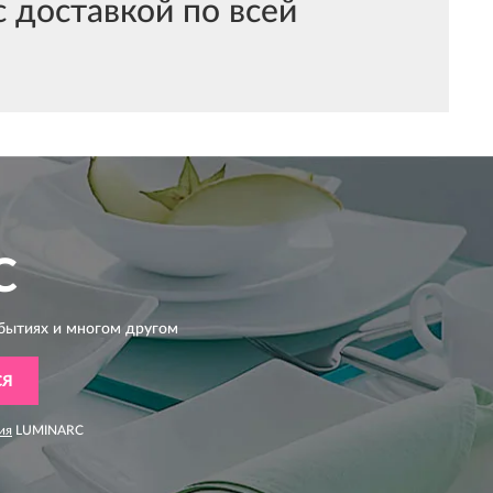
 доставкой по всей
C
бытиях и многом другом
СЯ
ия
LUMINARC