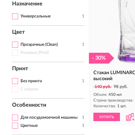
Назначение
Универсальные
1
Цвет
Прозрачные (Clean)
1
Розовые (Pink)
- 30%
Принт
Стакан LUMINARC
высокий
Без принта
1
140 руб.
98 руб.
С узором
Объем:
450 мл
Страна производства:
Особенности
Количество:
1 шт.
КУПИТЬ
Для посудомоечной машины
1
Цветные
1