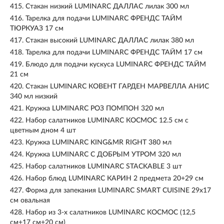
415.
Стакан низкий LUMINARC ДАЛЛАС лилак 300 мл
416.
Тарелка для подачи LUMINARC ФРЕНДС ТАЙМ
ТЮРКУАЗ 17 см
417.
Стакан высокий LUMINARC ДАЛЛАС лилак 380 мл
418.
Тарелка для подачи LUMINARC ФРЕНДС ТАЙМ 17 см
419.
Блюдо для подачи кускуса LUMINARC ФРЕНДС ТАЙМ
21 см
420.
Стакан LUMINARC КОВЕНТ ГАРДЕН МАРВЕЛЛА АНИС
340 мл низкий
421.
Кружка LUMINARC РОЗ ПОМПОН 320 мл
422.
Набор салатников LUMINARC КОСМОС 12.5 см с
цветным дном 4 шт
423.
Кружка LUMINARC KING&MR RIGHT 380 мл
424.
Кружка LUMINARC C ДОБРЫМ УТРОМ 320 мл
425.
Набор салатников LUMINARC STACKABLE 3 шт
426.
Набор блюд LUMINARC КАРИН 2 предмета 20+29 см
427.
Форма для запекания LUMINARC SMART CUISINE 29х17
см овальная
428.
Набор из 3-х салатников LUMINARC КОСМОС (12,5
см+17 см+20 см)