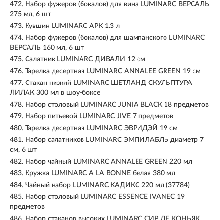
472.
Набор фужеров (бокалов) для вина LUMINARC ВЕРСАЛЬ
275 мл, 6 шт
473.
Кувшин LUMINARC АРК 1.3 л
474.
Набор фужеров (бокалов) для шампанского LUMINARC
ВЕРСАЛЬ 160 мл, 6 шт
475.
Салатник LUMINARC ДИВАЛИ 12 см
476.
Тарелка десертная LUMINARC ANNALEE GREEN 19 см
477.
Стакан низкий LUMINARC ШЕТЛАНД СКУЛЬПТУРА
ЛИЛАК 300 мл в шоу-боксе
478.
Набор столовый LUMINARC JUNIA BLACK 18 предметов
479.
Набор питьевой LUMINARC JIVE 7 предметов
480.
Тарелка десертная LUMINARC ЭВРИДЭЙ 19 см
481.
Набор cалатников LUMINARC ЭМПИЛАБЛЬ диаметр 7
см, 6 шт
482.
Набор чайный LUMINARC ANNALEE GREEN 220 мл
483.
Кружка LUMINARC A LA BONNE белая 380 мл
484.
Чайный набор LUMINARC КАДИКС 220 мл (37784)
485.
Набор столовый LUMINARC ESSENCE IVANEC 19
предметов
486.
Набор стаканов высоких LUMINARC СИР ДЕ КОНЬЯК