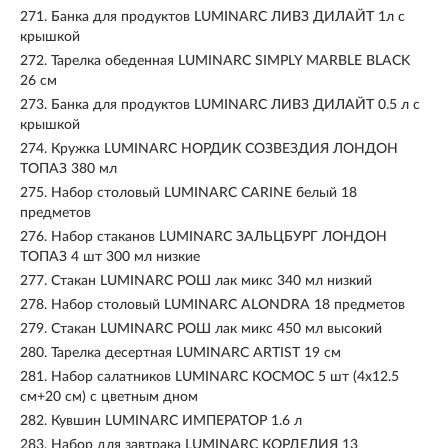
271.
Банка для продуктов LUMINARC ЛИВЗ ДИЛАЙТ 1л с
крышкой
272.
Тарелка обеденная LUMINARC SIMPLY MARBLE BLACK
26 см
273.
Банка для продуктов LUMINARC ЛИВЗ ДИЛАЙТ 0.5 л с
крышкой
274.
Кружка LUMINARC НОРДИК СОЗВЕЗДИЯ ЛОНДОН
ТОПАЗ 380 мл
275.
Набор столовый LUMINARC CARINE белый 18
предметов
276.
Набор стаканов LUMINARC ЗАЛЬЦБУРГ ЛОНДОН
ТОПАЗ 4 шт 300 мл низкие
277.
Стакан LUMINARC РОШ лак микс 340 мл низкий
278.
Набор столовый LUMINARC ALONDRA 18 предметов
279.
Стакан LUMINARC РОШ лак микс 450 мл высокий
280.
Тарелка десертная LUMINARC ARTIST 19 см
281.
Набор салатников LUMINARC КОСМОС 5 шт (4х12.5
см+20 см) с цветным дном
282.
Кувшин LUMINARC ИМПЕРАТОР 1.6 л
283.
Набор для завтрака LUMINARC КОРДЕЛИЯ 13