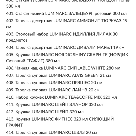
400.
Стакан высокий LUMINARC ЗАЛЬЦБУРГ ЛОНДОН топаз
380 мл
401.
Стакан низкий LUMINARC ЗАЛЬЦБУРГ розовый 300 мл
402.
Тарелка десертная LUMINARC АММОНИТ ТЮРКУАЗ 19
см
403.
Столовый набор LUMINARC ИДИЛЛИЯ ЛИЛАК 30
предметов
404.
Тарелка десертная LUMINARC ДИВАЛИ МАРБЛ 19 см
405.
Кружка LUMINARC NORDIC SHINY GRAPHITE (НОРДИК
Сияющий ГРАФИТ) 380 мл
406.
Чайная чашка LUMINARC EMPILABLE WHITE 280 мл
407.
Тарелка суповая LUMINARC ALVIS GREEN 21 см
408.
Тарелка суповая LUMINARC ПРЭШЕС 20 см
409.
Тарелка суповая LUMINARC ЛАЙНЗ 20 см
410.
Набор кружек LUMINARC TEA&COFFE MIX 320 мл
411.
Кружка LUMINARC ШЕЙП ЭЛАНОР 320 мл
412.
Кружка LUMINARC ШЕЙП 320 мл
413.
Кружка LUMINARC ФИТНЕС 320 мл СИЯЮЩИЙ
ГРАФИТ
414.
Тарелка суповая LUMINARC ШЭЛЗ 20 см