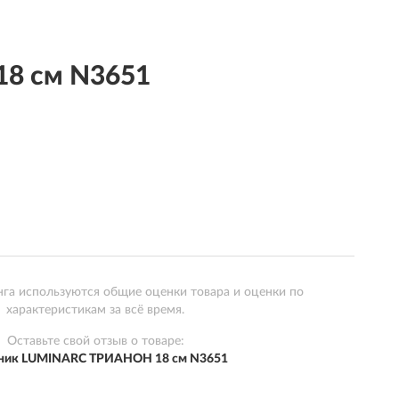
8 см N3651
нга используются общие оценки товара и оценки по
характеристикам за всё время.
Оставьте свой отзыв о товаре:
ник LUMINARC ТРИАНОН 18 см N3651