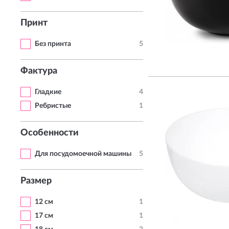
Принт
Без принта
5
Фактура
Гладкие
4
Ребристые
1
Особенности
Для посудомоечной машины
5
Размер
12 см
1
17 см
1