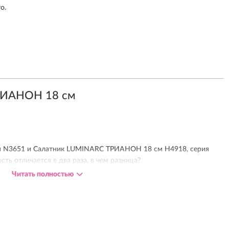
о.
РИАНОН 18 см
 N3651 и Салатник LUMINARC ТРИАНОН 18 см H4918, серия
ть отличается в два раза, в чем разница?
Читать полностью
ко в стране происхождения, первый Китай, второй Франция.