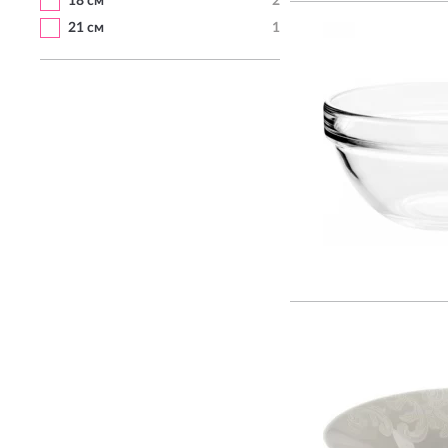
18 см
2
21 см
1