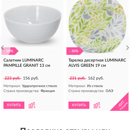
- 30%
- 30%
Салатник LUMINARC
Тарелка десертная LUMINARC
PAMPILLE GRANIT 13 см
ALVIS GREEN 19 см
223 руб.
156 руб.
231 руб.
162 руб.
Материал:
Ударопрочное стекло
Материал:
Из стекла
Страна производства:
Франция
Страна производства:
ОАЭ
- ХИТ -
продаж
КУПИТЬ
КУПИТЬ